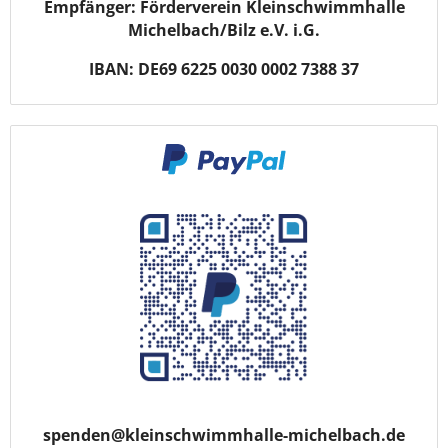
Empfänger: Förderverein Kleinschwimmhalle
Michelbach/Bilz e.V. i.G.
IBAN: DE69 6225 0030 0002 7388 37
spenden@kleinschwimmhalle-michelbach.de